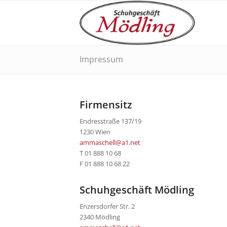
Impressum
Firmensitz
Endresstraße 137/19
1230 Wien
ammaschell@a1.net
T 01 888 10 68
F 01 888 10 68 22
Schuhgeschäft Mödling
Enzersdorfer Str. 2
2340 Mödling