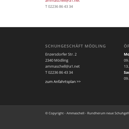
ammaschell@a1.net
T 02236 86 43 34
SCHUHGESCHÄFT MÖDLING
Ö
Enzersdorfer Str. 2
Mo
2340 Mödling
09
ammaschell@a1.net
13
T 02236 86 43 34
Sa
09
zum Anfahrtsplan >>
© Copyright - Ammaschell - Rundherum neue Schuhgef