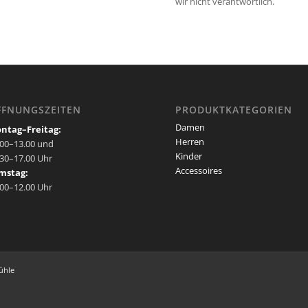
wir nicht verantwortlich.
FFNUNGSZEITEN
PRODUKTKATEGORIEN
Damen
ntag–Freitag:
Herren
.00–13.00 und
Kinder
.30–17.00 Uhr
Accessoires
mstag:
.00–12.00 Uhr
ühle