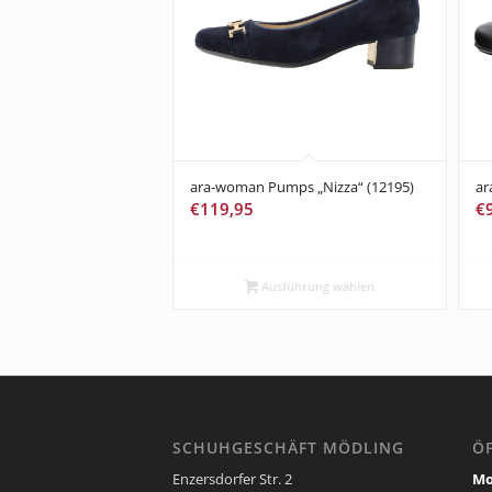
ara-woman Pumps „Nizza“ (12195)
ar
€
119,95
€
Ausführung wählen
SCHUHGESCHÄFT MÖDLING
Ö
Enzersdorfer Str. 2
Mo