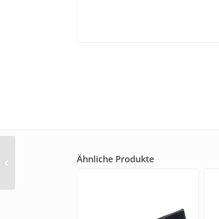
ara men Slipper „Benjo“
Ähnliche Produkte
(12474)