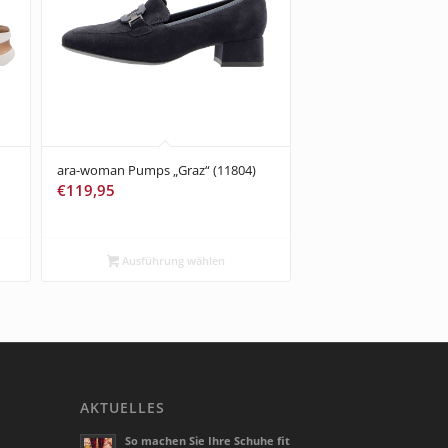
ara-woman Pumps „Graz“ (11804)
€
119,95
Ausführung wählen
AKTUELLES
So machen Sie Ihre Schuhe fit