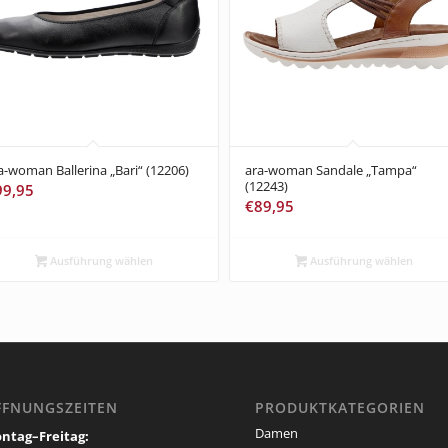
a-woman Ballerina „Bari“ (12206)
ara-woman Sandale „Tampa“
(12243)
99,95
€
89,95
Ausführung wählen
Ausführung wählen
FFNUNGSZEITEN
PRODUKTKATEGORIEN
Damen
ntag–Freitag: