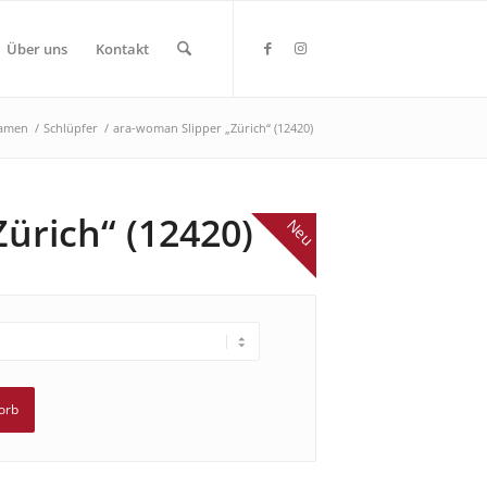
Über uns
Kontakt
amen
/
Schlüpfer
/
ara-woman Slipper „Zürich“ (12420)
ürich“ (12420)
Neu
orb