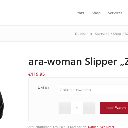
Start
Shop
Services
Du bist hier:
Startseite
/
Shop
/
D
ara-woman Slipper „Z
€
119,95
Größe
In den Warenk
Artikelnummer:
1250609-01
Kategorien:
Damen
,
Schlüpfer